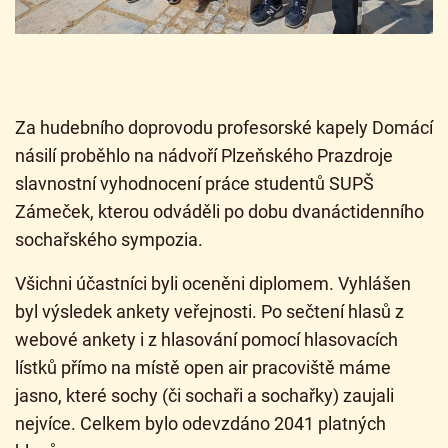
Za hudebního doprovodu profesorské kapely Domácí
násilí proběhlo na nádvoří Plzeňského Prazdroje
slavnostní vyhodnocení práce studentů SUPŠ
Zámeček, kterou odváděli po dobu dvanáctidenního
sochařského sympozia.
Všichni účastníci byli oceněni diplomem. Vyhlášen
byl výsledek ankety veřejnosti. Po sečtení hlasů z
webové ankety i z hlasování pomocí hlasovacích
lístků přímo na místě open air pracoviště máme
jasno, které sochy (či sochaři a sochařky) zaujali
nejvíce. Celkem bylo odevzdáno 2041 platných