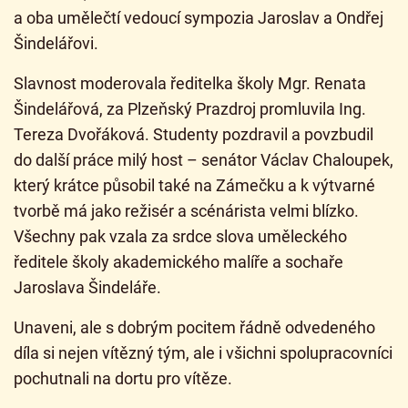
a oba umělečtí vedoucí sympozia Jaroslav a Ondřej
Šindelářovi.
Slavnost moderovala ředitelka školy Mgr. Renata
Šindelářová, za Plzeňský Prazdroj promluvila Ing.
Tereza Dvořáková. Studenty pozdravil a povzbudil
do další práce milý host – senátor Václav Chaloupek,
který krátce působil také na Zámečku a k výtvarné
tvorbě má jako režisér a scénárista velmi blízko.
Všechny pak vzala za srdce slova uměleckého
ředitele školy akademického malíře a sochaře
Jaroslava Šindeláře.
Unaveni, ale s dobrým pocitem řádně odvedeného
díla si nejen vítězný tým, ale i všichni spolupracovníci
pochutnali na dortu pro vítěze.