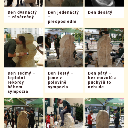
Den dvanáctý
Den jedenáctý
Den desátý
– závěrečný
–
předposlední
Den sedmý –
Den šestý –
Den pátý –
teplotní
jsme v
bez mozolů a
rekordy
polovině
puchýřů to
během
sympozia
nebude
sympozia