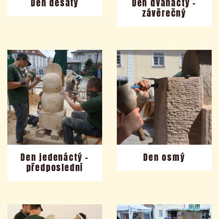
Den desátý
Den dvanáctý –
závěrečný
Den jedenáctý –
Den osmý
předposlední