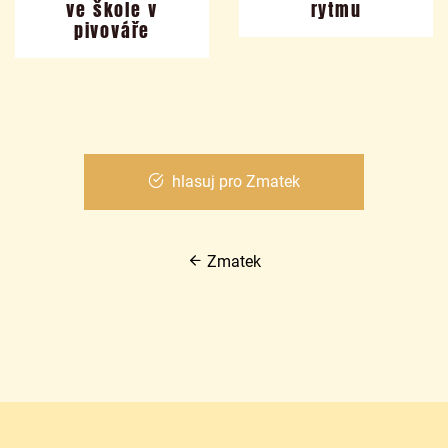
ve škole v
rytmu
pivováře
hlasuj pro Zmatek
Zmatek