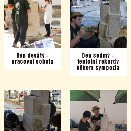
Den devátý –
Den sedmý –
pracovní sobota
teplotní rekordy
během sympozia