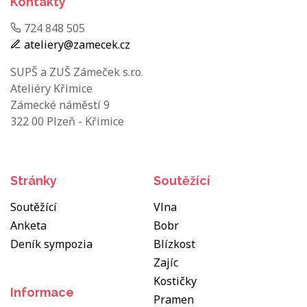
Kontakty
724 848 505
ateliery@zamecek.cz
SUPŠ a ZUŠ Zámeček s.r.o.
Ateliéry Křimice
Zámecké náměstí 9
322 00 Plzeň - Křimice
Stránky
Soutěžící
Soutěžící
Vlna
Anketa
Bobr
Deník sympozia
Blízkost
Zajíc
Kostičky
Informace
Pramen