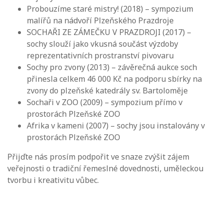
Probouzíme staré mistry! (2018) – sympozium
malířů na nádvoří Plzeňského Prazdroje
SOCHAŘI ZE ZÁMEČKU V PRAZDROJI (2017) –
sochy slouží jako vkusná součást výzdoby
reprezentativních prostranství pivovaru
Sochy pro zvony (2013) – závěrečná aukce soch
přinesla celkem 46 000 Kč na podporu sbírky na
zvony do plzeňské katedrály sv. Bartoloměje
Sochaři v ZOO (2009) – sympozium přímo v
prostorách Plzeňské ZOO
Afrika v kameni (2007) – sochy jsou instalovány v
prostorách Plzeňské ZOO
Přijďte nás prosím podpořit ve snaze zvýšit zájem
veřejnosti o tradiční řemeslné dovednosti, uměleckou
tvorbu i kreativitu vůbec.