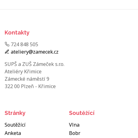
Kontakty
724 848 505
ateliery@zamecek.cz
SUPŠ a ZUŠ Zámeček s.r.o.
Ateliéry Křimice
Zámecké náměstí 9
322 00 Plzeň - Křimice
Stránky
Soutěžící
Soutěžící
Vlna
Anketa
Bobr