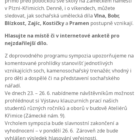
přímo před pobočkou své školy na Zámeckém náměstí
v Plzni-Křimicích. Denně, i o víkendech, můžete
sledovat, jak sochařská umělecká díla
Vlna, Bobr,
Blízkost, Zajíc, Kostičky
a
Pramen
postupně vznikají.
Hlasujte na místě či v internetové anketě pro
nejzdařilejší dílo.
Z doprovodného programu sympozia upozorňujeme na
komentované prohlídky stanovišť jednotlivých
vznikajících soch, kamenosochařský trenažér, vhodný i
pro děti a dospělé či na představení sochařského
nářadí.
Ve dnech 23. – 26. 6. nabídneme návštěvníkům možnost
prohlédnout si Výstavu klauzurních prací našich
studentů různých ročníků a oborů v budově Ateliérů
Křimice (Zámecké nám. 9).
Vrcholem sympozia bude slavnostní zakončení a
vyhodnocení – v pondělí 26. 6. Zároveň zde bude
vyhlášen výsledek hlasování veřejnosti.