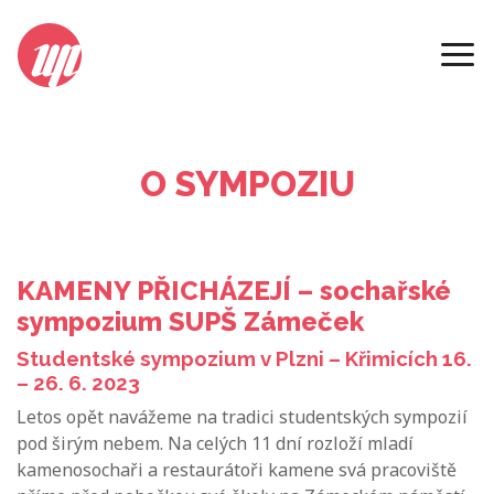
2023
O SYMPOZIU
KAMENY PŘICHÁZEJÍ – sochařské
sympozium SUPŠ Zámeček
Studentské sympozium v Plzni – Křimicích 16.
– 26. 6. 2023
Letos opět navážeme na tradici studentských sympozií
pod širým nebem. Na celých 11 dní rozloží mladí
kamenosochaři a restaurátoři kamene svá pracoviště