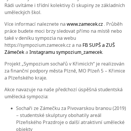
Rádi uvítáme i třídní kolektivy či skupiny ze základních
uměleckých škol.
Více informací naleznete na
www.zamecek.cz
. Průběh
práce budete moci brzy sledovat přímo na místě nebo
také v deníku sympozia na webu
https://sympozium.zamecek.cz a na
FB SUPŠ a ZUŠ
Zámeček
a
Instagramu sympozium_zamecek
.
Projekt „Sympozium sochařů v Křimicích“ je realizován
za finanční podpory města Plzně, MO Plzeň 5 – Křimice
a Plzeňského kraje.
Akce navazuje na naše předchozí úspěšná studentská
umělecká sympozia:
Sochaři ze Zámečku za Pivovarskou branou (2019)
– studentské skulptury obohatily areál
Plzeňského Prazdroje o další atraktivní umělecké
objekty