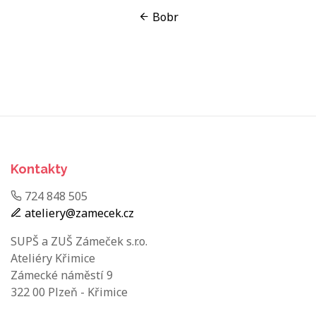
Bobr
Kontakty
724 848 505
ateliery@zamecek.cz
SUPŠ a ZUŠ Zámeček s.r.o.
Ateliéry Křimice
Zámecké náměstí 9
322 00 Plzeň - Křimice