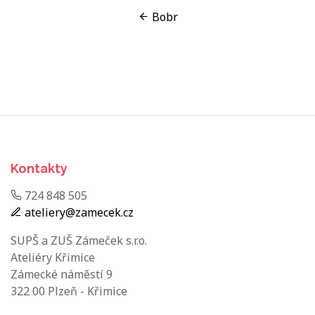
Bobr
Kontakty
724 848 505
ateliery@zamecek.cz
SUPŠ a ZUŠ Zámeček s.r.o.
Ateliéry Křimice
Zámecké náměstí 9
322 00 Plzeň - Křimice