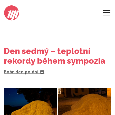
2023
Den sedmý – teplotní
rekordy během sympozia
Bobr den po dni