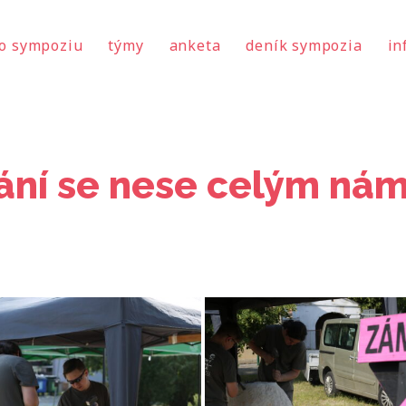
o sympoziu
týmy
anketa
deník sympozia
in
kání se nese celým ná