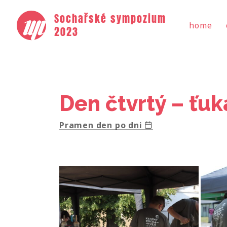
Sochařské sympozium
home
2023
Den čtvrtý – ťu
Pramen den po dni