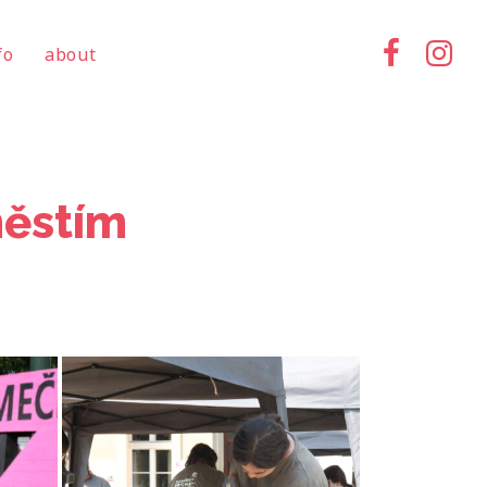
fo
about
městím