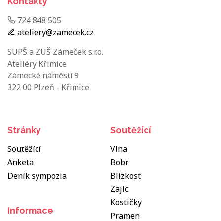
Kontakty
724 848 505
ateliery@zamecek.cz
SUPŠ a ZUŠ Zámeček s.r.o.
Ateliéry Křimice
Zámecké náměstí 9
322 00 Plzeň - Křimice
Stránky
Soutěžící
Soutěžící
Vlna
Anketa
Bobr
Deník sympozia
Blízkost
Zajíc
Kostičky
Informace
Pramen