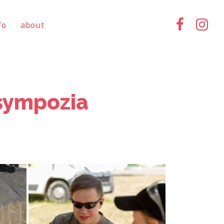
fo
about
sympozia