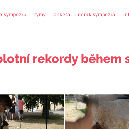
o sympoziu
týmy
anketa
deník sympozia
in
plotní rekordy během 