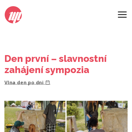
2023
Den první – slavnostní
zahájení sympozia
Vlna den po dni