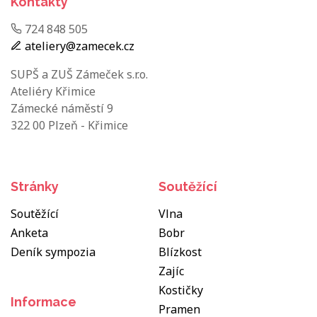
Kontakty
724 848 505
ateliery@zamecek.cz
SUPŠ a ZUŠ Zámeček s.r.o.
Ateliéry Křimice
Zámecké náměstí 9
322 00 Plzeň - Křimice
Stránky
Soutěžící
Soutěžící
Vlna
Anketa
Bobr
Deník sympozia
Blízkost
Zajíc
Kostičky
Informace
Pramen