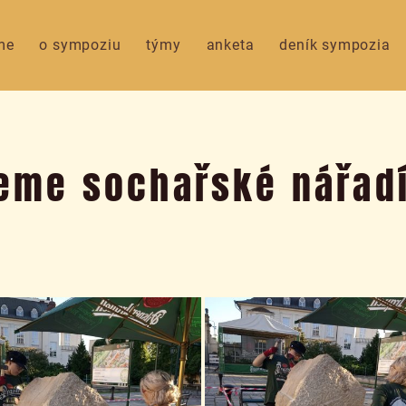
me
o sympoziu
týmy
anketa
deník sympozia
reme sochařské nářadí