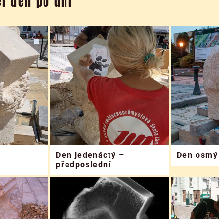
l den po dni
–
Den jedenáctý –
Den osmý
předposlední