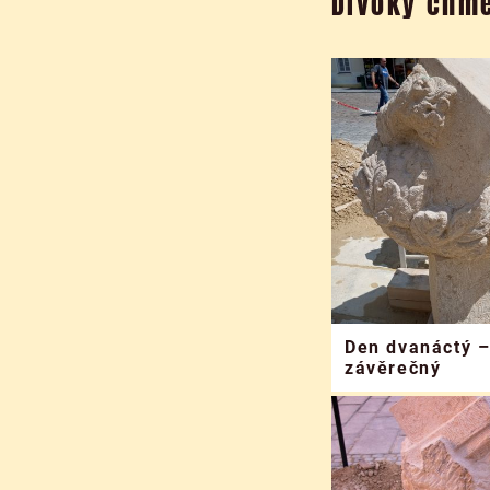
Divoký chme
Den dvanáctý 
závěrečný