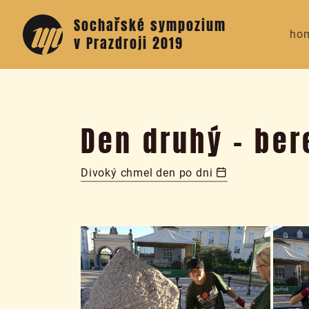
Sochařské sympozium
ho
v Prazdroji 2019
Den druhý – be
Divoký chmel den po dni