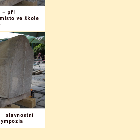
 – při
místo ve škole
e
 – slavnostní
sympozia