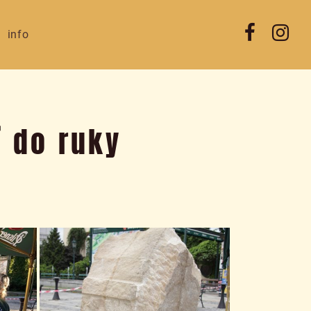
info
 do ruky