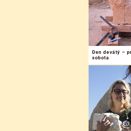
Den devátý – p
sobota