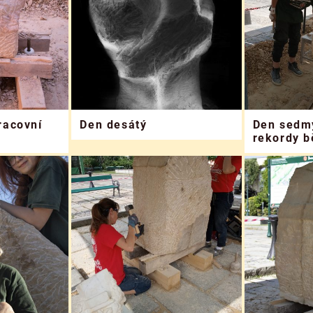
racovní
Den desátý
Den sedmý
rekordy 