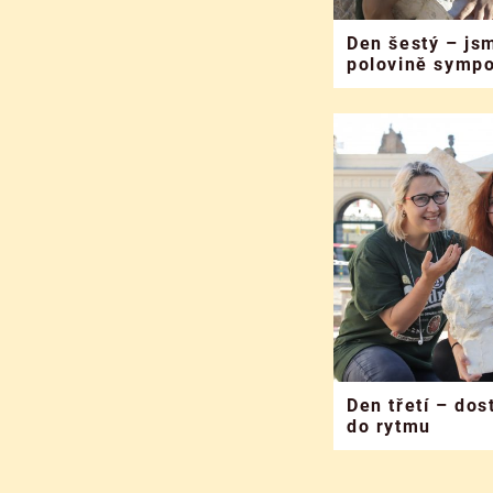
Den šestý – js
polovině sympo
Den třetí – do
do rytmu