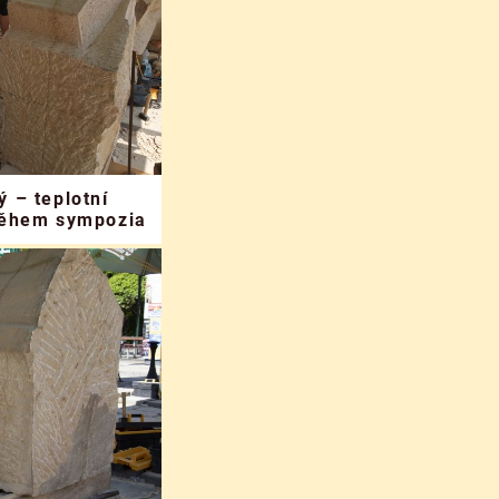
 – teplotní
během sympozia