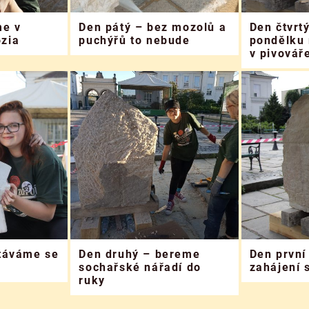
me v
Den pátý – bez mozolů a
Den čtvrtý
zia
puchýřů to nebude
pondělku 
v pivovář
stáváme se
Den druhý – bereme
Den první
sochařské nářadí do
zahájení 
ruky