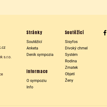
Stránky
Soutěžící
Soutěžící
Sisyfos
.cz
Anketa
Divoký chmel
Deník sympozia
Systém
 s.r.o.
Rodina
Zmatek
Informace
Objetí
ce
Ženy
O sympoziu
Info