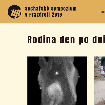
Sochařské sympozium
ho
v Prazdroji 2019
Rodina den po dn