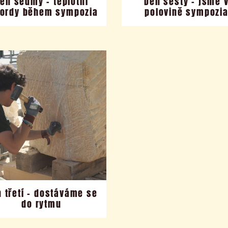
en sedmý – teplotní
Den šestý – jsme 
kordy během sympozia
polovině sympozi
 třetí – dostáváme se
do rytmu