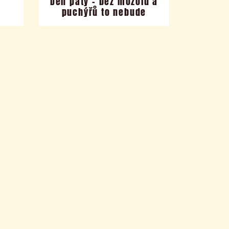
v
Den pátý – bez mozolů a
a
puchýřů to nebude