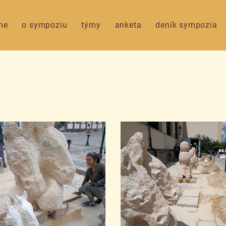
me
o sympoziu
týmy
anketa
deník sympozia
i