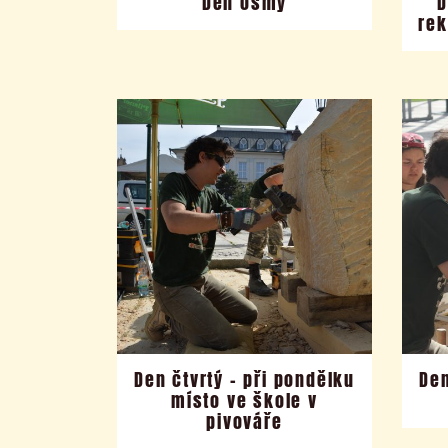
Den osmý
D
re
Den čtvrtý – při pondělku
Den
místo ve škole v
pivováře