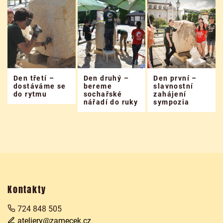
Den třetí –
Den druhý –
Den první –
dostáváme se
bereme
slavnostní
do rytmu
sochařské
zahájení
nářadí do ruky
sympozia
Kontakty
724 848 505
ateliery@zamecek.cz