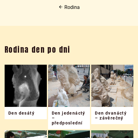
Rodina
Rodina den po dni
Den desátý
Den jedenáctý
Den dvanáctý
–
– závěrečný
předposlední