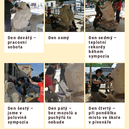
Den devátý –
Den osmý
Den sedmý –
pracovní
teplotní
sobota
rekordy
během
sympozia
Den šestý –
Den pátý –
Den čtvrtý –
jsme v
bez mozolů a
při pondělku
polovině
puchýřů to
místo ve škole
sympozia
nebude
v pivováře