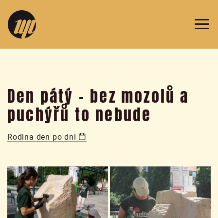
v
Prazdroji
2019
Den pátý – bez mozolů a
puchýřů to nebude
Rodina den po dni