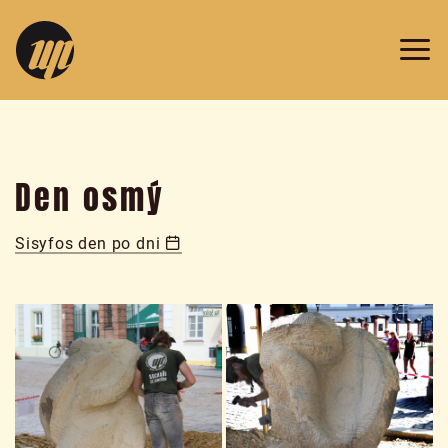
v
Prazdroji
2019
Den osmý
Sisyfos den po dni