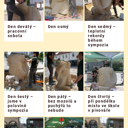
Den devátý –
Den osmý
Den sedmý –
pracovní
teplotní
sobota
rekordy
během
sympozia
Den šestý –
Den pátý –
Den čtvrtý –
jsme v
bez mozolů a
při pondělku
polovině
puchýřů to
místo ve škole
sympozia
nebude
v pivováře