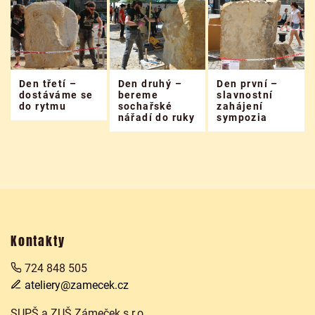
Den třetí –
Den druhý –
Den první –
dostáváme se
bereme
slavnostní
do rytmu
sochařské
zahájení
nářadí do ruky
sympozia
Kontakty
724 848 505
ateliery@zamecek.cz
SUPŠ a ZUŠ Zámeček s.r.o.