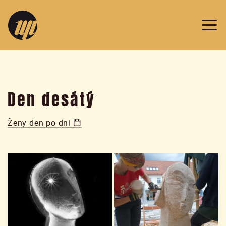
v
Prazdroji
2019
Den desátý
Ženy den po dni