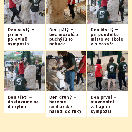
Den šestý –
Den pátý –
Den čtvrtý –
jsme v
bez mozolů a
při pondělku
polovině
puchýřů to
místo ve škole
sympozia
nebude
v pivováře
Den třetí –
Den druhý –
Den první –
dostáváme se
bereme
slavnostní
do rytmu
sochařské
zahájení
nářadí do ruky
sympozia