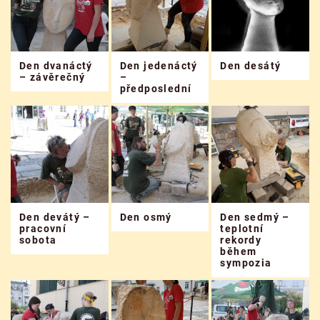
Den dvanáctý
Den jedenáctý
Den desátý
– závěrečný
–
předposlední
Den devátý –
Den osmý
Den sedmý –
pracovní
teplotní
sobota
rekordy
během
sympozia