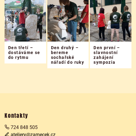
Den třetí –
Den druhý –
Den první –
dostáváme se
bereme
slavnostní
do rytmu
sochařské
zahájení
nářadí do ruky
sympozia
Kontakty
724 848 505
ateliery@zamecek.cz