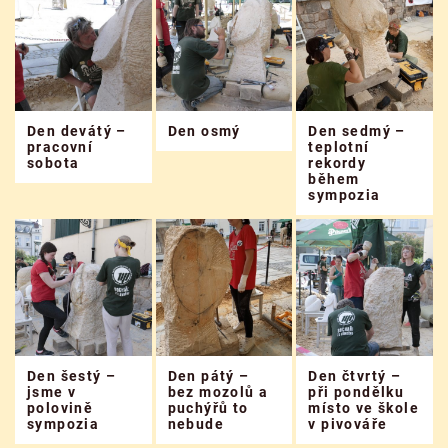
Den devátý –
Den osmý
Den sedmý –
pracovní
teplotní
sobota
rekordy
během
sympozia
Den šestý –
Den pátý –
Den čtvrtý –
jsme v
bez mozolů a
při pondělku
polovině
puchýřů to
místo ve škole
sympozia
nebude
v pivováře