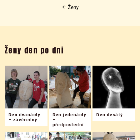
Ženy
Ženy den po dni
Den dvanáctý
Den jedenáctý
Den desátý
– závěrečný
–
předposlední