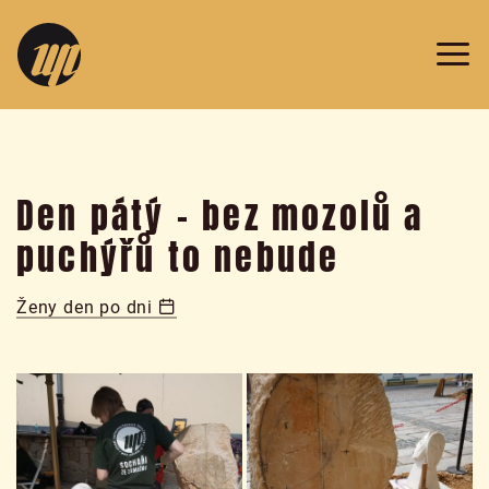
v
Prazdroji
2019
Den pátý – bez mozolů a
puchýřů to nebude
Ženy den po dni